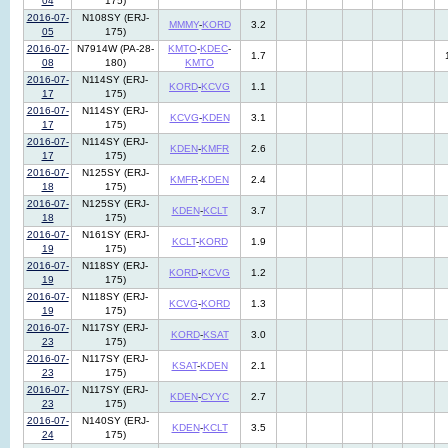
04
175)
2016-07-
N108SY (ERJ-
MMMY
-
KORD
3.2
05
175)
2016-07-
N7914W (PA-28-
KMTO
-
KDEC
-
1.7
08
180)
KMTO
2016-07-
N114SY (ERJ-
KORD
-
KCVG
1.1
17
175)
2016-07-
N114SY (ERJ-
KCVG
-
KDEN
3.1
17
175)
2016-07-
N114SY (ERJ-
KDEN
-
KMFR
2.6
17
175)
2016-07-
N125SY (ERJ-
KMFR
-
KDEN
2.4
18
175)
2016-07-
N125SY (ERJ-
KDEN
-
KCLT
3.7
18
175)
2016-07-
N161SY (ERJ-
KCLT
-
KORD
1.9
19
175)
2016-07-
N118SY (ERJ-
KORD
-
KCVG
1.2
19
175)
2016-07-
N118SY (ERJ-
KCVG
-
KORD
1.3
19
175)
2016-07-
N117SY (ERJ-
KORD
-
KSAT
3.0
23
175)
2016-07-
N117SY (ERJ-
KSAT
-
KDEN
2.1
23
175)
2016-07-
N117SY (ERJ-
KDEN
-
CYYC
2.7
23
175)
2016-07-
N140SY (ERJ-
KDEN
-
KCLT
3.5
24
175)