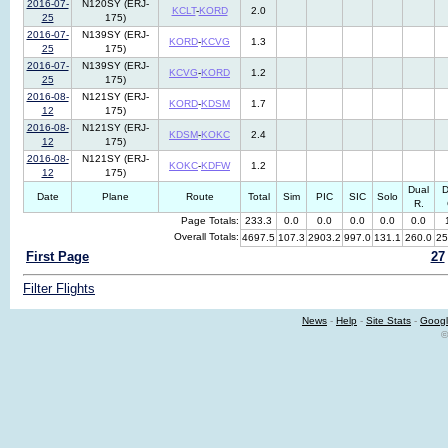
2016-07-
N120SY (ERJ-
KCLT
-
KORD
2.0
25
175)
2016-07-
N139SY (ERJ-
KORD
-
KCVG
1.3
25
175)
2016-07-
N139SY (ERJ-
KCVG
-
KORD
1.2
25
175)
2016-08-
N121SY (ERJ-
KORD
-
KDSM
1.7
12
175)
2016-08-
N121SY (ERJ-
KDSM
-
KOKC
2.4
12
175)
2016-08-
N121SY (ERJ-
KOKC
-
KDFW
1.2
12
175)
Dual
D
Date
Plane
Route
Total
Sim
PIC
SIC
Solo
R.
Page Totals:
233.3
0.0
0.0
0.0
0.0
0.0
Overall Totals:
4697.5
107.3
2903.2
997.0
131.1
260.0
25
First Page
27
Filter Flights
News
-
Help
-
Site Stats
-
Googl
©