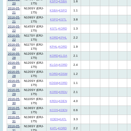
KSFO
-
KSBA
1.6
20
175)
2016-05-
N130SY (ERJ-
KSBA
-
KSFO
1.1
21
175)
2016-05-
N109SY (ERJ-
KSFO
-
KSTL
3.8
21
175)
2016-05-
N145SY (ERJ-
KSTL
-
KORD
1.3
22
175)
2016-05-
N117SY (ERJ-
KORD
-
KPHL
2.2
22
175)
2016-05-
N117SY (ERJ-
KPHL
-
KORD
1.9
22
175)
2016-05-
N120SY (ERJ-
KORD
-
KLGA
2.1
28
175)
2016-05-
N120SY (ERJ-
KLGA
-
KORD
2.4
28
175)
2016-05-
N120SY (ERJ-
KORD
-
KDSM
1.2
28
175)
2016-05-
N120SY (ERJ-
KDSM
-
KORD
1.1
29
175)
2016-05-
N120SY (ERJ-
KORD
-
KRDU
2.1
29
175)
2016-05-
N110SY (ERJ-
KRDU
-
KDEN
4.0
30
175)
2016-05-
N136SY (ERJ-
KCOS
-
KDEN
0.6
31
175)
2016-05-
N136SY (ERJ-
KDEN
-
KATL
3.3
31
175)
2016-05-
N136SY (ERJ-
KATL
-
KORD
2.2
31
175)