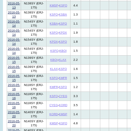
2016-05-
N138SY (ERJ-
KMSP
-
KSFO
4.4
13
175)
2016-05-
N138SY (ERJ-
KSFO
-
KSBA
1.3
13
175)
2016-05-
N154SY (ERJ-
KSBA
-
KSFO
1.1
14
175)
2016-05-
N154SY (ERJ-
KSFO
-
KPDX
1.9
14
175)
2016-05-
N154SY (ERJ-
KPDX
-
KSFO
1.8
14
175)
2016-05-
N154SY (ERJ-
KSFO
-
KBOI
1.5
14
175)
2016-05-
N139SY (ERJ-
KBOI
-
KLAX
2.2
15
175)
2016-05-
N139SY (ERJ-
KLAX
-
KSFO
1.6
15
175)
2016-05-
N139SY (ERJ-
KSFO
-
KMFR
1.5
15
175)
2016-05-
N118SY (ERJ-
KMFR
-
KSFO
1.2
16
175)
2016-05-
N118SY (ERJ-
KSFO
-
CYEG
3.3
16
175)
2016-05-
N118SY (ERJ-
CYEG
-
KORD
3.5
16
175)
2016-05-
N140SY (ERJ-
KORD
-
KMSP
1.4
20
175)
2016-05-
N140SY (ERJ-
KMSP
-
KSFO
4.8
20
175)
2016-05-
N140SY (ERJ-