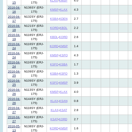
KLAX
-
KMSP
4.0
15
175)
2016-04-
N136SY (ERJ-
KMSP
-
KLAX
4.3
16
175)
2016-04-
N132SY (ERJ-
KSBA
-
KDEN
2.7
17
175)
2016-04-
N121SY (ERJ-
KORD
-
KBDL
2.2
18
175)
2016-04-
N118SY (ERJ-
KBDL
-
KORD
2.6
19
175)
2016-04-
N116SY (ERJ-
KORD
-
KMSP
1.4
24
175)
2016-04-
N116SY (ERJ-
KMSP
-
KSFO
4.3
24
175)
2016-04-
N116SY (ERJ-
KSFO
-
KSBA
1.7
24
175)
2016-04-
N109SY (ERJ-
KSBA
-
KSFO
1.3
25
175)
2016-04-
N109SY (ERJ-
KSFO
-
KMSP
3.9
25
175)
2016-04-
N113SY (ERJ-
KMSP
-
KLAX
4.0
26
175)
2016-04-
N144SY (ERJ-
KLAX
-
KSAN
0.8
26
175)
2016-04-
N118SY (ERJ-
KLAX
-
KSAT
2.8
27
175)
2016-04-
N118SY (ERJ-
KSAT
-
KORD
2.7
27
175)
2016-05-
N138SY (ERJ-
KORD
-
KMSP
1.6
13
175)