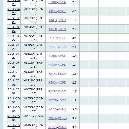
2016-06-
N131SY (ERJ-
KORD
-
KMSP
2.0
26
175)
2016-06-
N131SY (ERJ-
KMSP
-
KSFO
4.4
26
175)
2016-06-
N107SY (ERJ-
KSFO
-
KMFR
1.5
26
175)
2016-06-
N103SY (ERJ-
KMFR
-
KDEN
2.6
27
175)
2016-06-
N125SY (ERJ-
KDEN
-
KCLT
3.6
27
175)
2016-06-
N149SY (ERJ-
KCLT
-
KORD
2.1
28
175)
2016-06-
N151SY (ERJ-
KORD
-
KMSP
1.4
28
175)
2016-06-
N151SY (ERJ-
KMSP
-
KORD
1.4
28
175)
2016-07-
N121SY (ERJ-
KORD
-
KDCA
1.8
01
175)
2016-07-
N121SY (ERJ-
KDCA
-
KORD
2.6
01
175)
2016-07-
N107SY (ERJ-
KORD
-
CYYZ
1.7
01
175)
2016-07-
N125SY (ERJ-
CYYZ
-
KORD
1.9
02
175)
2016-07-
N133SY (ERJ-
KORD
-
MMMY
3.5
03
175)
2016-07-
N110SY (ERJ-
MMMY
-
KORD
3.7
04
175)
2016-07-
N146SY (ERJ-
KORD
-
MMMY
3.4