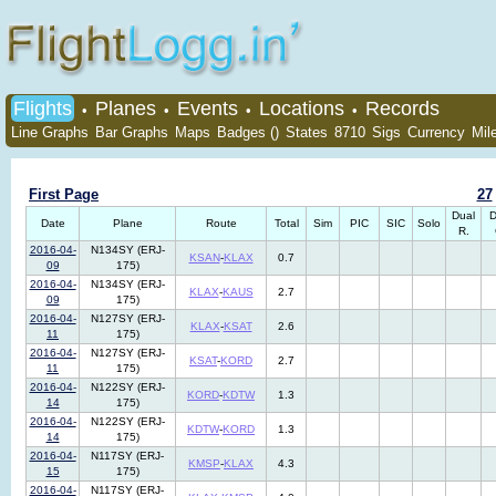
Flights
Planes
Events
Locations
Records
•
•
•
•
Line Graphs
Bar Graphs
Maps
Badges ()
States
8710
Sigs
Currency
Mil
First Page
27
Dual
D
Date
Plane
Route
Total
Sim
PIC
SIC
Solo
R.
2016-04-
N134SY (ERJ-
KSAN
-
KLAX
0.7
09
175)
2016-04-
N134SY (ERJ-
KLAX
-
KAUS
2.7
09
175)
2016-04-
N127SY (ERJ-
KLAX
-
KSAT
2.6
11
175)
2016-04-
N127SY (ERJ-
KSAT
-
KORD
2.7
11
175)
2016-04-
N122SY (ERJ-
KORD
-
KDTW
1.3
14
175)
2016-04-
N122SY (ERJ-
KDTW
-
KORD
1.3
14
175)
2016-04-
N117SY (ERJ-
KMSP
-
KLAX
4.3
15
175)
2016-04-
N117SY (ERJ-