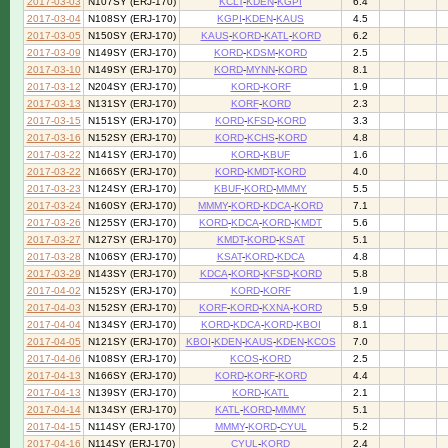
2017-03-03
N107SY (ERJ-170)
KCLT
-
KDEN
-
KGPI
6.4
2017-03-04
N108SY (ERJ-170)
KGPI
-
KDEN
-
KAUS
4.5
2017-03-05
N150SY (ERJ-170)
KAUS
-
KORD
-
KATL
-
KORD
6.2
2017-03-09
N149SY (ERJ-170)
KORD
-
KDSM
-
KORD
2.5
2017-03-10
N149SY (ERJ-170)
KORD
-
MYNN
-
KORD
8.1
2017-03-12
N204SY (ERJ-170)
KORD
-
KORF
1.9
2017-03-13
N131SY (ERJ-170)
KORF
-
KORD
2.3
2017-03-15
N151SY (ERJ-170)
KORD
-
KFSD
-
KORD
3.3
2017-03-16
N152SY (ERJ-170)
KORD
-
KCHS
-
KORD
4.8
2017-03-22
N141SY (ERJ-170)
KORD
-
KBUF
1.6
2017-03-22
N166SY (ERJ-170)
KORD
-
KMDT
-
KORD
4.0
2017-03-23
N124SY (ERJ-170)
KBUF
-
KORD
-
MMMY
5.5
2017-03-24
N160SY (ERJ-170)
MMMY
-
KORD
-
KDCA
-
KORD
7.1
2017-03-26
N125SY (ERJ-170)
KORD
-
KDCA
-
KORD
-
KMDT
5.6
2017-03-27
N127SY (ERJ-170)
KMDT
-
KORD
-
KSAT
5.1
2017-03-28
N106SY (ERJ-170)
KSAT
-
KORD
-
KDCA
4.8
2017-03-29
N143SY (ERJ-170)
KDCA
-
KORD
-
KFSD
-
KORD
5.8
2017-04-02
N152SY (ERJ-170)
KORD
-
KORF
1.9
2017-04-03
N152SY (ERJ-170)
KORF
-
KORD
-
KXNA
-
KORD
5.9
2017-04-04
N134SY (ERJ-170)
KORD
-
KDCA
-
KORD
-
KBOI
8.1
2017-04-05
N121SY (ERJ-170)
KBOI
-
KDEN
-
KAUS
-
KDEN
-
KCOS
7.0
2017-04-06
N108SY (ERJ-170)
KCOS
-
KORD
2.5
2017-04-13
N166SY (ERJ-170)
KORD
-
KORF
-
KORD
4.4
2017-04-13
N139SY (ERJ-170)
KORD
-
KATL
2.1
2017-04-14
N134SY (ERJ-170)
KATL
-
KORD
-
MMMY
5.1
2017-04-15
N114SY (ERJ-170)
MMMY
-
KORD
-
CYUL
5.2
2017-04-16
N114SY (ERJ-170)
CYUL
-
KORD
2.4