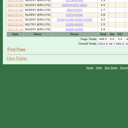
2017-07-04
N161SY (ERJ-170)
KDTW
-
KORD
1.3
2017-07-05
N120SY (ERJ-170)
KDFW
-
KSFO
-
KBOI
4.5
2017-07-06
N165SY (ERJ-170)
KBOI
-
KSFO
1.7
2017-07-07
N128SY (ERJ-170)
KSFO
-
KXNA
3.8
2017-07-07
N133SY (ERJ-170)
KXNA
-
KORD
-
KMSP
-
KORD
4.5
2017-07-12
N117SY (ERJ-170)
KORD
-
KBGR
2.5
2017-07-13
N142SY (ERJ-170)
KBGR
-
KORD
2.8
Date
Plane
Route
Total
Sim
PIC
Page Totals:
408.5
0.0
0.0
4
Overall Totals:
2522.6
96.7
695.8
1
First Page
Filter Flights
News
-
Help
-
Site Stats
-
Googl
©