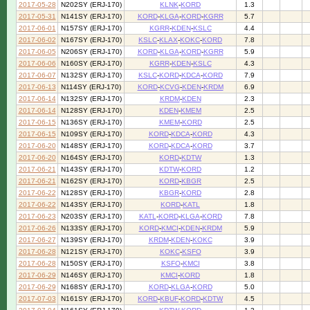
2017-05-28
N202SY (ERJ-170)
KLNK
-
KORD
1.3
2017-05-31
N141SY (ERJ-170)
KORD
-
KLGA
-
KORD
-
KGRR
5.7
2017-06-01
N157SY (ERJ-170)
KGRR
-
KDEN
-
KSLC
4.4
2017-06-02
N167SY (ERJ-170)
KSLC
-
KLAX
-
KOKC
-
KORD
7.8
2017-06-05
N206SY (ERJ-170)
KORD
-
KLGA
-
KORD
-
KGRR
5.9
2017-06-06
N160SY (ERJ-170)
KGRR
-
KDEN
-
KSLC
4.3
2017-06-07
N132SY (ERJ-170)
KSLC
-
KORD
-
KDCA
-
KORD
7.9
2017-06-13
N114SY (ERJ-170)
KORD
-
KCVG
-
KDEN
-
KRDM
6.9
2017-06-14
N132SY (ERJ-170)
KRDM
-
KDEN
2.3
2017-06-14
N128SY (ERJ-170)
KDEN
-
KMEM
2.5
2017-06-15
N136SY (ERJ-170)
KMEM
-
KORD
2.5
2017-06-15
N109SY (ERJ-170)
KORD
-
KDCA
-
KORD
4.3
2017-06-20
N148SY (ERJ-170)
KORD
-
KDCA
-
KORD
3.7
2017-06-20
N164SY (ERJ-170)
KORD
-
KDTW
1.3
2017-06-21
N143SY (ERJ-170)
KDTW
-
KORD
1.2
2017-06-21
N162SY (ERJ-170)
KORD
-
KBGR
2.5
2017-06-22
N128SY (ERJ-170)
KBGR
-
KORD
2.8
2017-06-22
N143SY (ERJ-170)
KORD
-
KATL
1.8
2017-06-23
N203SY (ERJ-170)
KATL
-
KORD
-
KLGA
-
KORD
7.8
2017-06-26
N133SY (ERJ-170)
KORD
-
KMCI
-
KDEN
-
KRDM
5.9
2017-06-27
N139SY (ERJ-170)
KRDM
-
KDEN
-
KOKC
3.9
2017-06-28
N121SY (ERJ-170)
KOKC
-
KSFO
3.9
2017-06-28
N150SY (ERJ-170)
KSFO
-
KMCI
3.8
2017-06-29
N146SY (ERJ-170)
KMCI
-
KORD
1.8
2017-06-29
N168SY (ERJ-170)
KORD
-
KLGA
-
KORD
5.0
2017-07-03
N161SY (ERJ-170)
KORD
-
KBUF
-
KORD
-
KDTW
4.5