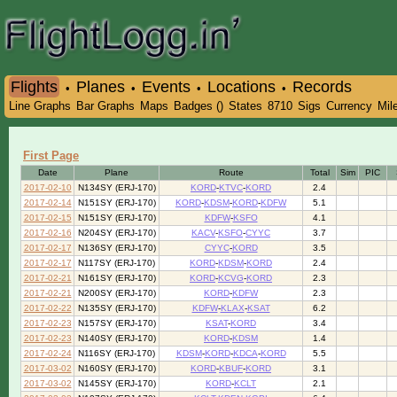
Flights
Planes
Events
Locations
Records
•
•
•
•
Line Graphs
Bar Graphs
Maps
Badges ()
States
8710
Sigs
Currency
Mil
First Page
Date
Plane
Route
Total
Sim
PIC
2017-02-10
N134SY (ERJ-170)
KORD
-
KTVC
-
KORD
2.4
2017-02-14
N151SY (ERJ-170)
KORD
-
KDSM
-
KORD
-
KDFW
5.1
2017-02-15
N151SY (ERJ-170)
KDFW
-
KSFO
4.1
2017-02-16
N204SY (ERJ-170)
KACV
-
KSFO
-
CYYC
3.7
2017-02-17
N136SY (ERJ-170)
CYYC
-
KORD
3.5
2017-02-17
N117SY (ERJ-170)
KORD
-
KDSM
-
KORD
2.4
2017-02-21
N161SY (ERJ-170)
KORD
-
KCVG
-
KORD
2.3
2017-02-21
N200SY (ERJ-170)
KORD
-
KDFW
2.3
2017-02-22
N135SY (ERJ-170)
KDFW
-
KLAX
-
KSAT
6.2
2017-02-23
N157SY (ERJ-170)
KSAT
-
KORD
3.4
2017-02-23
N140SY (ERJ-170)
KORD
-
KDSM
1.4
2017-02-24
N116SY (ERJ-170)
KDSM
-
KORD
-
KDCA
-
KORD
5.5
2017-03-02
N160SY (ERJ-170)
KORD
-
KBUF
-
KORD
3.1
2017-03-02
N145SY (ERJ-170)
KORD
-
KCLT
2.1